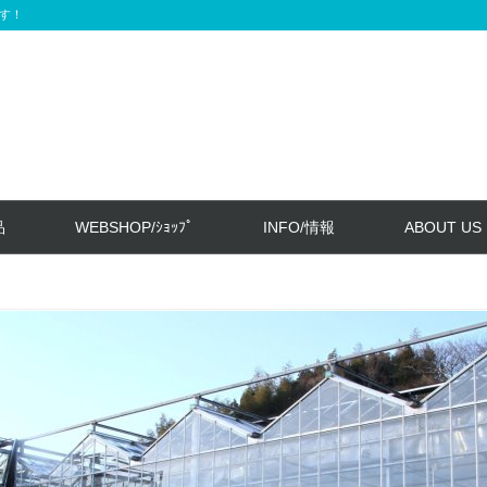
す！
品
WEBSHOP/ｼｮｯﾌﾟ
INFO/情報
ABOUT US