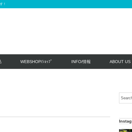
す！
品
WEBSHOP/ｼｮｯﾌﾟ
INFO/情報
ABOUT US
Insta