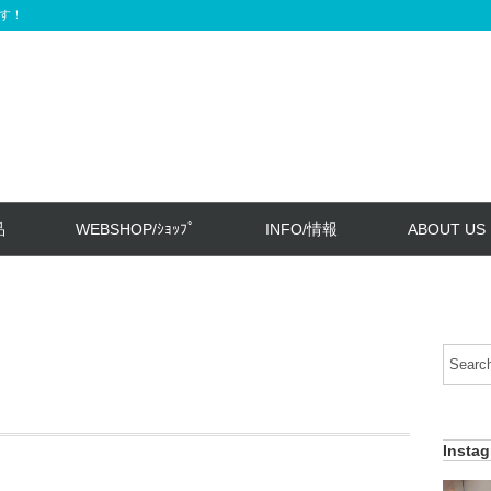
す！
品
WEBSHOP/ｼｮｯﾌﾟ
INFO/情報
ABOUT US
Insta