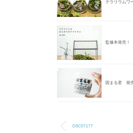
テラリウムワ
監修本発売！
固まる君 発
DSC07177