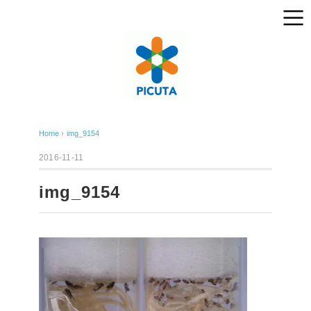
Home
›
img_9154
2016-11-11
img_9154